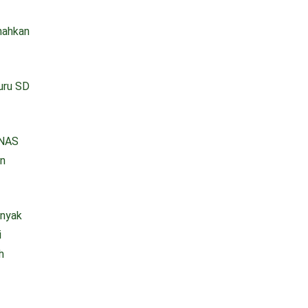
nahkan
uru SD
ZNAS
an
anyak
i
h