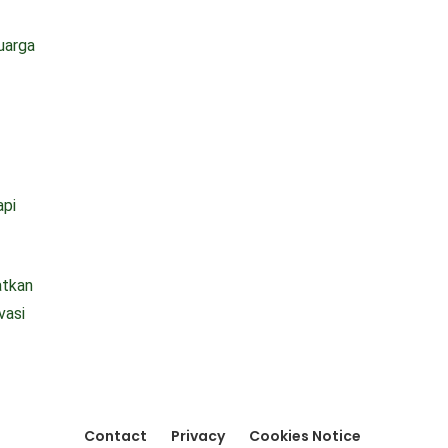
uarga
api
atkan
vasi
Contact
Privacy
Cookies Notice