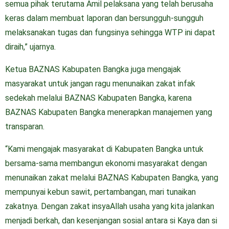
semua pihak terutama Amil pelaksana yang telah berusaha
keras dalam membuat laporan dan bersungguh-sungguh
melaksanakan tugas dan fungsinya sehingga WTP ini dapat
diraih,” ujarnya.
Ketua BAZNAS Kabupaten Bangka juga mengajak
masyarakat untuk jangan ragu menunaikan zakat infak
sedekah melalui BAZNAS Kabupaten Bangka, karena
BAZNAS Kabupaten Bangka menerapkan manajemen yang
transparan.
“Kami mengajak masyarakat di Kabupaten Bangka untuk
bersama-sama membangun ekonomi masyarakat dengan
menunaikan zakat melalui BAZNAS Kabupaten Bangka, yang
mempunyai kebun sawit, pertambangan, mari tunaikan
zakatnya. Dengan zakat insyaAllah usaha yang kita jalankan
menjadi berkah, dan kesenjangan sosial antara si Kaya dan si